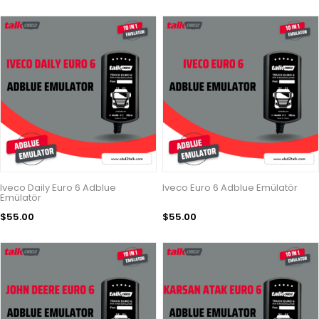
Iveco Daily Euro 6 Adblue
Iveco Euro 6 Adblue Emülatör
Emülatör
$55.00
$55.00