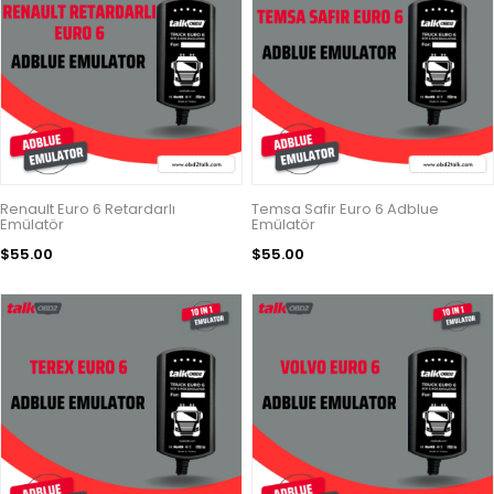
Renault Euro 6 Retardarlı
Temsa Safir Euro 6 Adblue
Emülatör
Emülatör
$55.00
$55.00