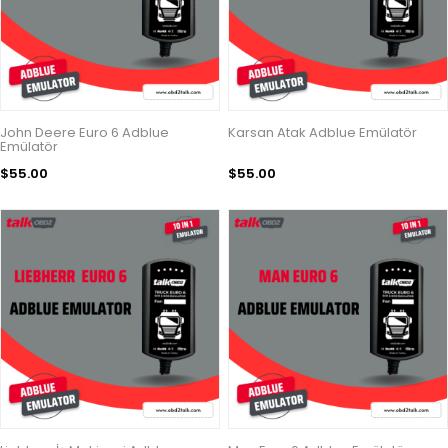
John Deere Euro 6 Adblue
Karsan Atak Adblue Emülatör
Emülatör
$55.00
$55.00