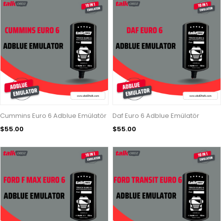
Cummins Euro 6 Adblue Emülatör
Daf Euro 6 Adblue Emülatör
$55.00
$55.00