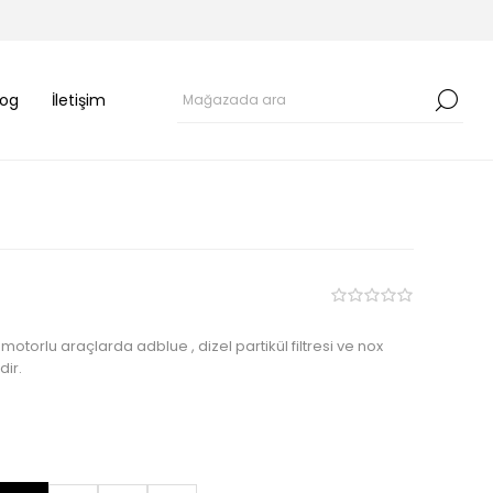
log
İletişim
torlu araçlarda adblue , dizel partikül filtresi ve nox
dir.