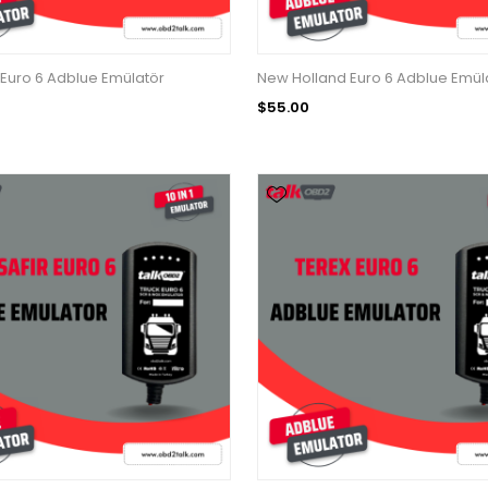
Euro 6 Adblue Emülatör
New Holland Euro 6 Adblue Emül
$55.00