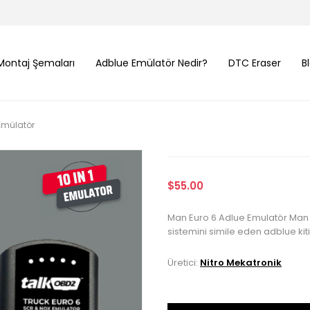
Montaj Şemaları
Adblue Emülatör Nedir?
DTC Eraser
B
Emülatör
$55.00
Man Euro 6 Adlue Emulatör Man mo
sistemini simile eden adblue kiti
Üretici:
Nitro Mekatronik