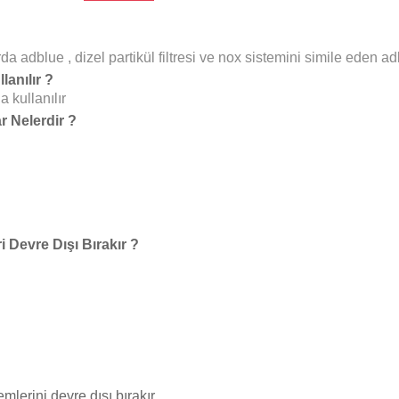
dblue , dizel partikül filtresi ve nox sistemini simile eden adbl
anılır ?
 kullanılır
 Nelerdir ?
 Devre Dışı Bırakır ?
mlerini devre dışı bırakır.