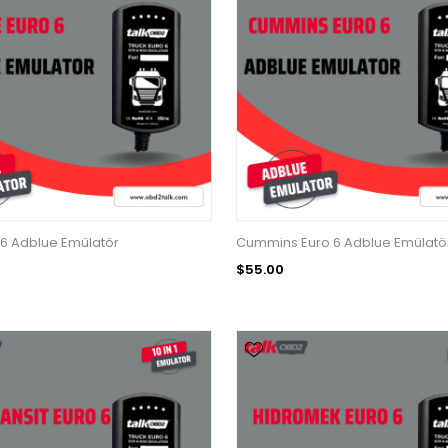
6 Adblue Emülatör
Cummins Euro 6 Adblue Emülatö
$55.00