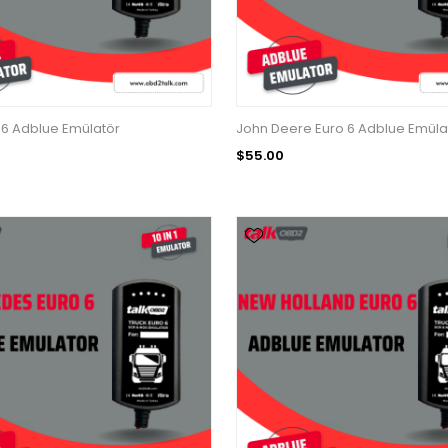
 6 Adblue Emülatör
John Deere Euro 6 Adblue Emüla
$55.00