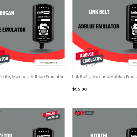
o 6 İş Makinesi Adblue Emulatör
Link Belt İş Makinesi Adblue Emül
$55.00