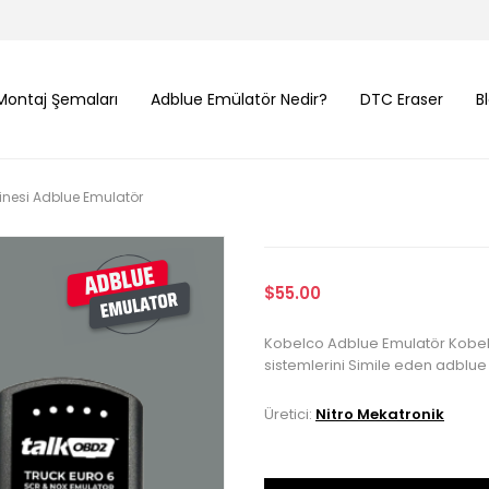
Montaj Şemaları
Adblue Emülatör Nedir?
DTC Eraser
B
inesi Adblue Emulatör
$55.00
Kobelco Adblue Emulatör Kobelc
sistemlerini Simile eden adblue k
Üretici:
Nitro Mekatronik