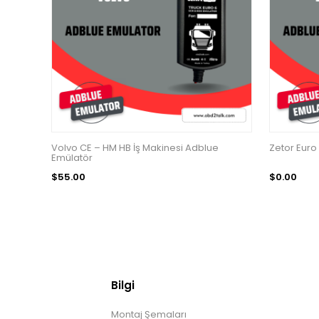
Volvo CE – HM HB İş Makinesi Adblue
Zetor Euro
Emülatör
$55.00
$0.00
Bilgi
Montaj Şemaları