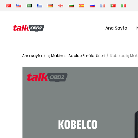
Ana Sayfa
Ana sayfa
/
İş Makinesi Adblue Emülatörleri
/
Kobelco İş Mak