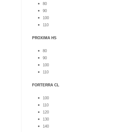
80
90
100
110
PROXIMA HS
80
90
100
110
FORTERRA CL
100
110
120
130
140