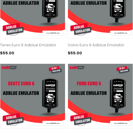
Terex Euro 6 Adblue Emülatör
Volvo Euro 6 Adblue Emülatör
$55.00
$55.00