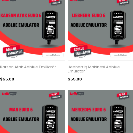
Karsan Atak Adblue Emülatör
Liebherr İş Makinesi Adblue
Emülatör
$55.00
$55.00