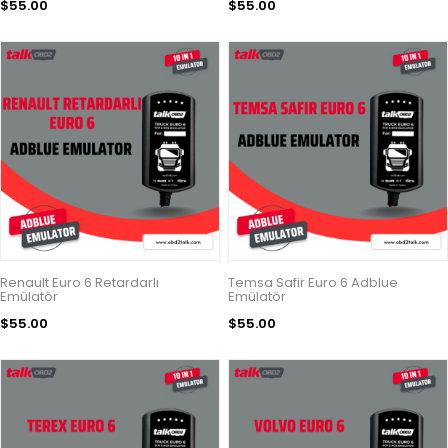
$55.00
$55.00
Renault Euro 6 Retardarlı
Temsa Safir Euro 6 Adblue
Emülatör
Emülatör
$55.00
$55.00