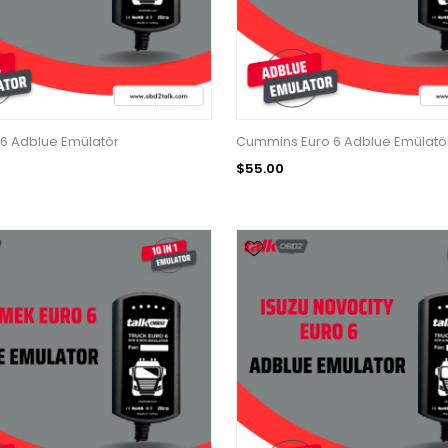
6 Adblue Emülatör
Cummins Euro 6 Adblue Emülatö
$55.00