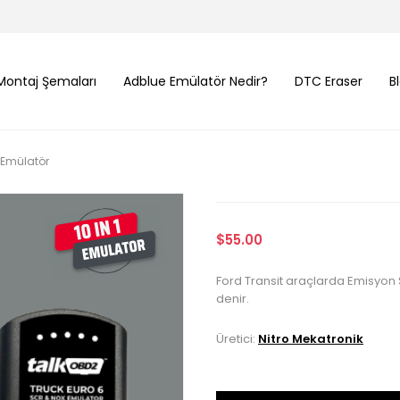
Montaj Şemaları
Adblue Emülatör Nedir?
DTC Eraser
B
 Emülatör
$55.00
Ford Transit araçlarda Emisyon S
denir.
Üretici:
Nitro Mekatronik