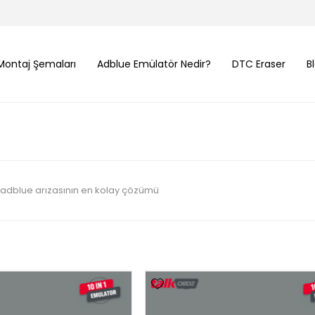
Montaj Şemaları
Adblue Emülatör Nedir?
DTC Eraser
B
 adblue arızasının en kolay çözümü