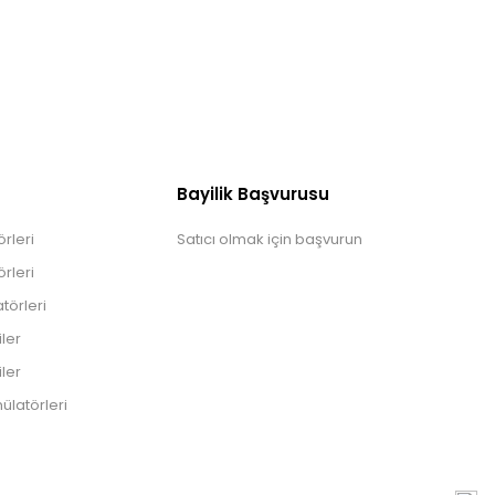
Bayilik Başvurusu
rleri
Satıcı olmak için başvurun
rleri
törleri
iler
iler
ülatörleri