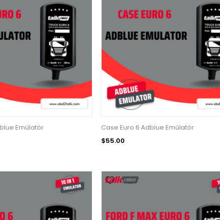
blue Emülatör
Case Euro 6 Adblue Emülatör
$55.00