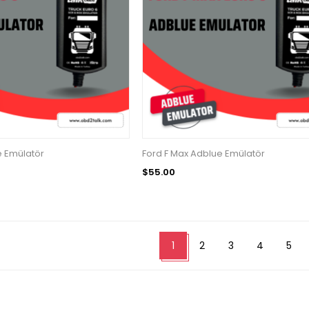
e Emülatör
Ford F Max Adblue Emülatör
$55.00
1
2
3
4
5