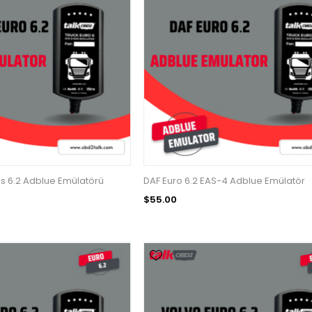
 6.2 Adblue Emülatörü
DAF Euro 6.2 EAS-4 Adblue Emülatör
$55.00