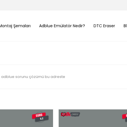
Montaj Şemaları
Adblue Emülatör Nedir?
DTC Eraser
B
ın adblue sorunu çözümü bu adreste