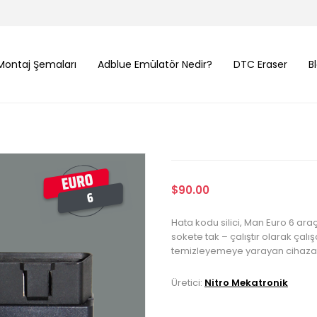
Montaj Şemaları
Adblue Emülatör Nedir?
DTC Eraser
B
$90.00
Hata kodu silici, Man Euro 6 ara
sokete tak – çalıştır olarak çal
temizleyemeye yarayan cihaza 
Üretici:
Nitro Mekatronik