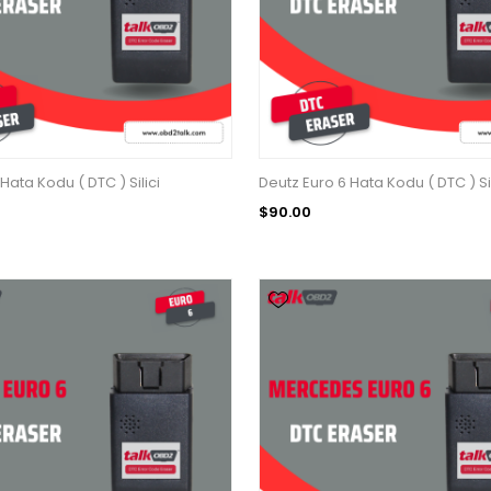
Hata Kodu ( DTC ) Silici
Deutz Euro 6 Hata Kodu ( DTC ) Sil
$90.00