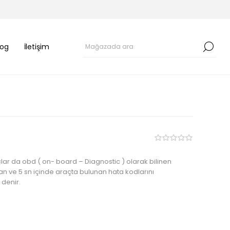
log
İletişim
çlar da obd ( on- board – Diagnostic ) olarak bilinen
ışan ve 5 sn içinde araçta bulunan hata kodlarını
denir.