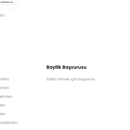
ici
Bayilik Başvurusu
rleri
Satıcı olmak için başvurun
rleri
törleri
iler
iler
ülatörleri