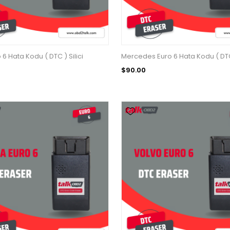
6 Hata Kodu ( DTC ) Silici
Mercedes Euro 6 Hata Kodu ( DTC 
$90.00