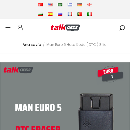
Ana sayfa
/
Man Euro 5 Hata Kodu ( DTC ) Silici