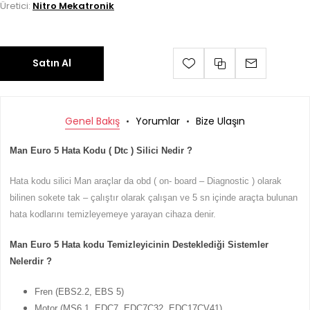
Üretici:
Nitro Mekatronik
Satın Al
Genel Bakış
Yorumlar
Bize Ulaşın
Man Euro 5 Hata Kodu ( Dtc ) Silici Nedir ?
Hata kodu silici Man araçlar da obd ( on- board – Diagnostic ) olarak
bilinen sokete tak – çalıştır olarak çalışan ve 5 sn içinde araçta bulunan
hata kodlarını temizleyemeye yarayan cihaza denir.
Man Euro 5 Hata kodu Temizleyicinin Desteklediği Sistemler
Nelerdir ?
Fren (EBS2.2, EBS 5)
Motor (MS6.1, EDC7, EDC7C32, EDC17CV41)