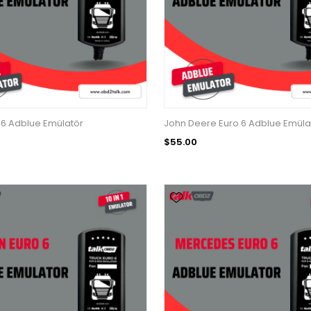
 6 Adblue Emülatör
John Deere Euro 6 Adblue Emüla
$55.00