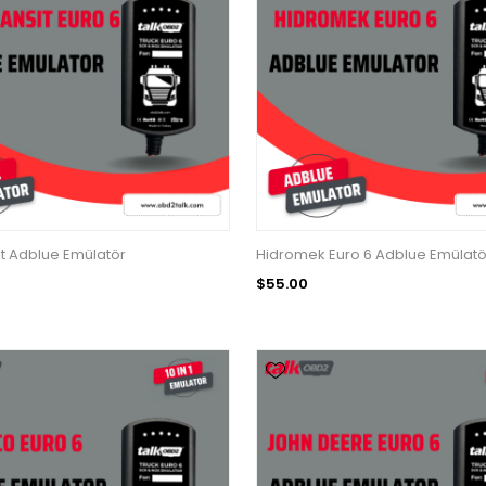
it Adblue Emülatör
Hidromek Euro 6 Adblue Emülatö
$55.00