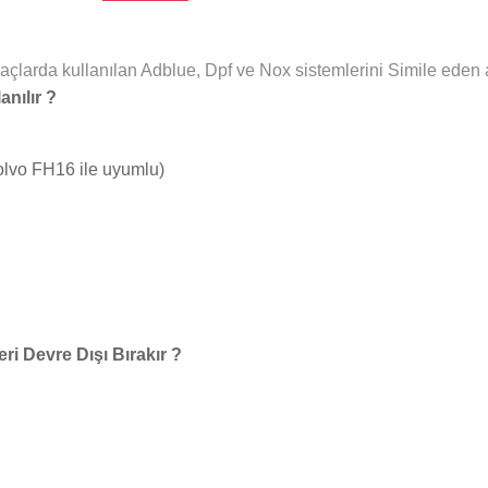
çlarda kullanılan Adblue, Dpf ve Nox sistemlerini Simile eden ad
nılır ?
lvo FH16 ile uyumlu)
i Devre Dışı Bırakır ?