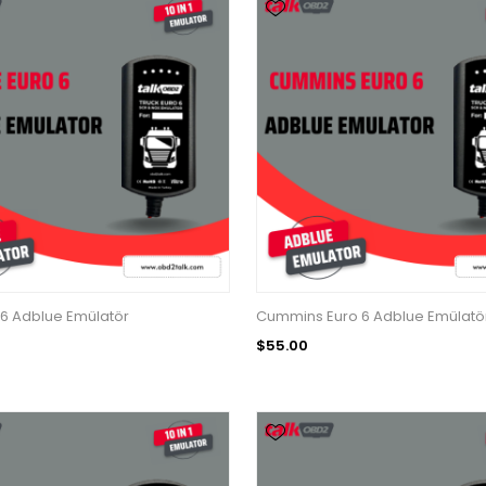
6 Adblue Emülatör
Cummins Euro 6 Adblue Emülatö
$55.00