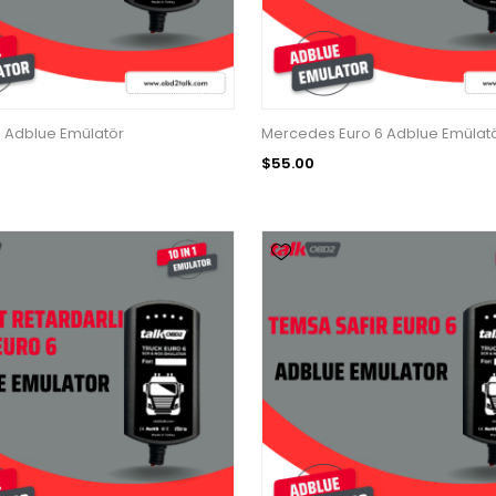
 Adblue Emülatör
Mercedes Euro 6 Adblue Emülat
$55.00