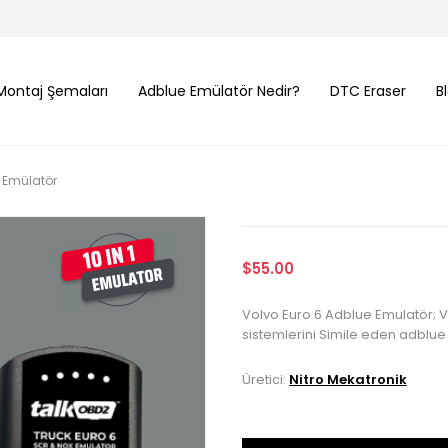
Montaj Şemaları
Adblue Emülatör Nedir?
DTC Eraser
B
 Emülatör
$55.00
Volvo Euro 6 Adblue Emulatör; V
sistemlerini Simile eden adblue k
Üretici:
Nitro Mekatronik