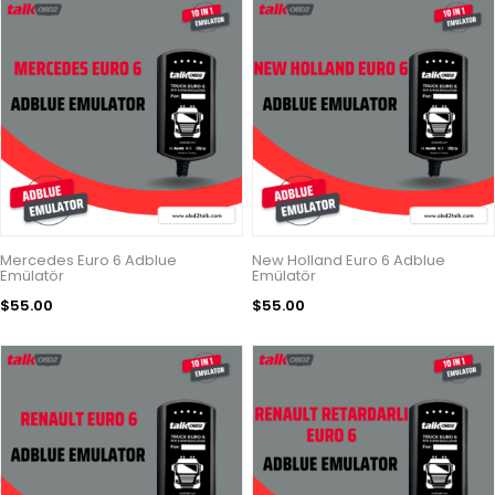
Mercedes Euro 6 Adblue
New Holland Euro 6 Adblue
Emülatör
Emülatör
$55.00
$55.00