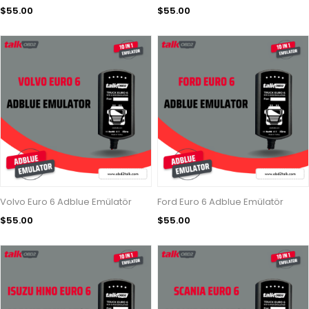
$55.00
$55.00
Volvo Euro 6 Adblue Emülatör
Ford Euro 6 Adblue Emülatör
$55.00
$55.00