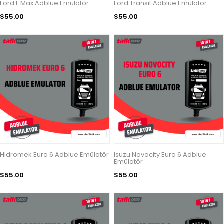
Ford F Max Adblue Emülatör
Ford Transit Adblue Emülatör
$55.00
$55.00
Hidromek Euro 6 Adblue Emülatör
Isuzu Novocity Euro 6 Adblue
Emülatör
$55.00
$55.00