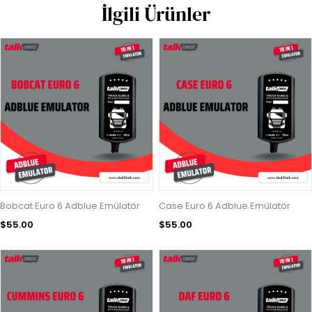
İlgili Ürünler
Bobcat Euro 6 Adblue Emülatör
Case Euro 6 Adblue Emülatör
$55.00
$55.00