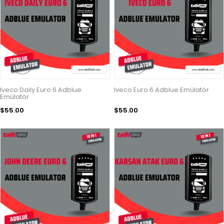
Iveco Daily Euro 6 Adblue
Iveco Euro 6 Adblue Emülatör
Emülatör
$55.00
$55.00