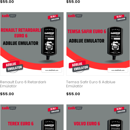
$55.00
$55.00
Renault Euro 6 Retardarlı
Temsa Safir Euro 6 Adblue
Emülatör
Emülatör
$55.00
$55.00