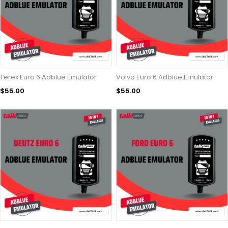
Terex Euro 6 Adblue Emülatör
Volvo Euro 6 Adblue Emülatör
$55.00
$55.00