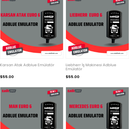
Karsan Atak Adblue Emülatör
Liebherr İş Makinesi Adblue
Emülatör
$55.00
$55.00