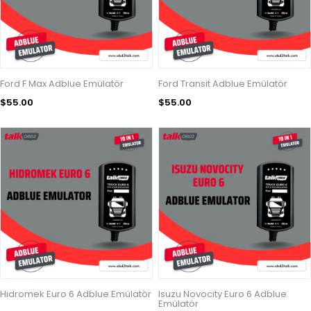
Ford F Max Adblue Emülatör
Ford Transit Adblue Emülatör
$55.00
$55.00
Hidromek Euro 6 Adblue Emülatör
Isuzu Novocity Euro 6 Adblue
Emülatör