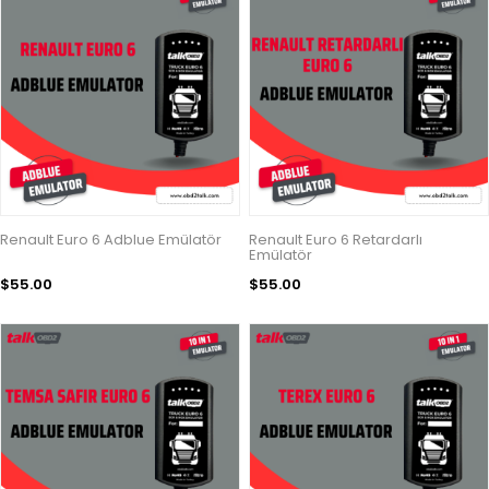
Renault Euro 6 Adblue Emülatör
Renault Euro 6 Retardarlı
Emülatör
$55.00
$55.00