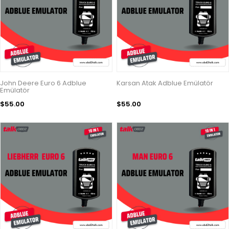
John Deere Euro 6 Adblue
Karsan Atak Adblue Emülatör
Emülatör
$55.00
$55.00