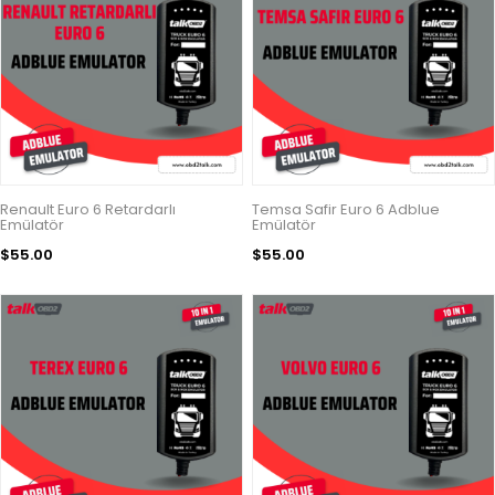
Renault Euro 6 Retardarlı
Temsa Safir Euro 6 Adblue
Emülatör
Emülatör
$55.00
$55.00