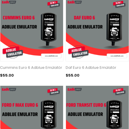
Cummins Euro 6 Adblue Emülatör
Daf Euro 6 Adblue Emülatör
$55.00
$55.00