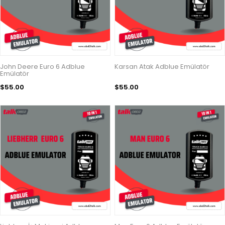
John Deere Euro 6 Adblue
Karsan Atak Adblue Emülatör
Emülatör
$55.00
$55.00