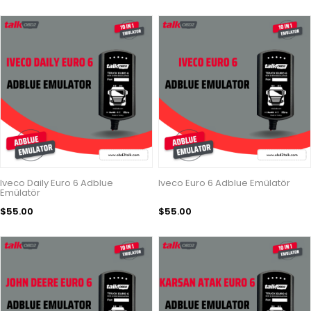
Iveco Daily Euro 6 Adblue
Iveco Euro 6 Adblue Emülatör
Emülatör
$55.00
$55.00