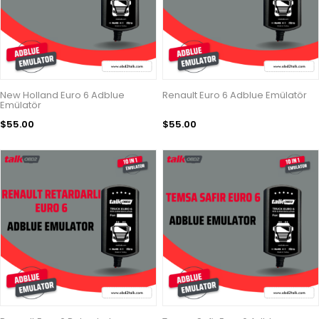
New Holland Euro 6 Adblue
Renault Euro 6 Adblue Emülatör
Emülatör
$55.00
$55.00