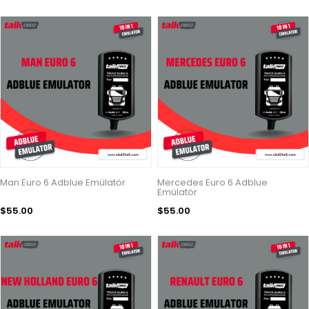
Man Euro 6 Adblue Emülatör
Mercedes Euro 6 Adblue
Emülatör
$55.00
$55.00