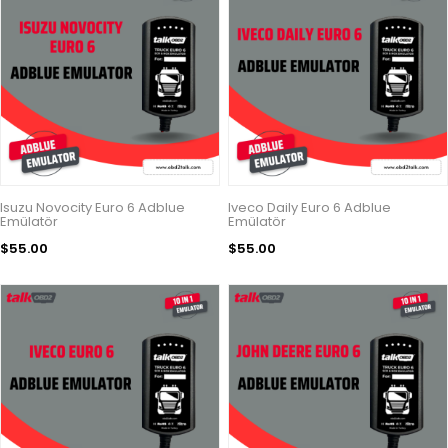
Isuzu Novocity Euro 6 Adblue
Iveco Daily Euro 6 Adblue
Emülatör
Emülatör
$55.00
$55.00