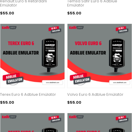
Renault Euro 6 Retardarlı
Temsa Safir Euro 6 Adblue
Emülatör
Emülatör
$55.00
$55.00
Terex Euro 6 Adblue Emülatör
Volvo Euro 6 Adblue Emülatör
$55.00
$55.00