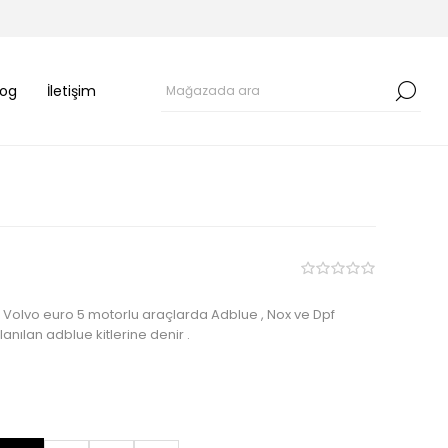
log
İletişim
iş Volvo euro 5 motorlu araçlarda Adblue , Nox ve Dpf
lanılan adblue kitlerine denir .