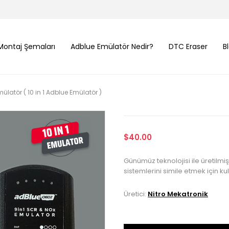
Montaj Şemaları
Adblue Emülatör Nedir?
DTC Eraser
B
ülatör ( 10 in 1 Adblue Emülatör )
$40.00
Günümüz teknolojisi ile üretilm
sistemlerini simile etmek için kul
Üretici:
Nitro Mekatronik