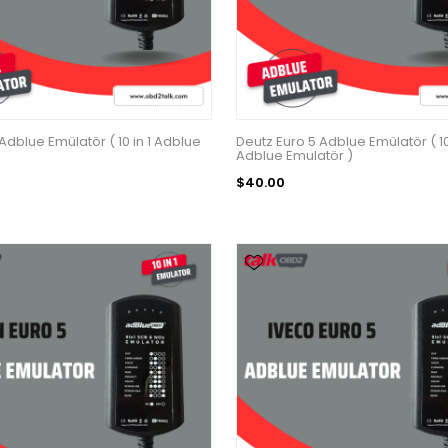
Adblue Emülatör ( 10 in 1 Adblue
Deutz Euro 5 Adblue Emülatör ( 10 
Adblue Emulatör )
$40.00