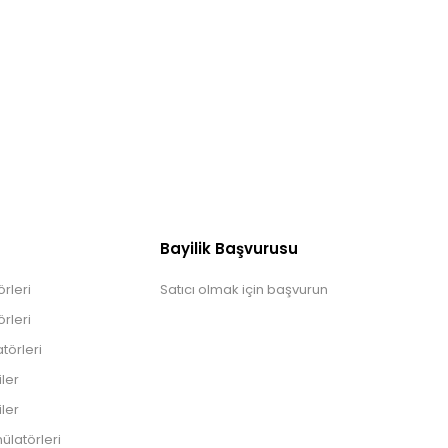
Bayilik Başvurusu
rleri
Satıcı olmak için başvurun
rleri
törleri
iler
iler
ülatörleri