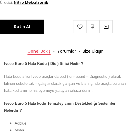
Üretici:
Nitro Mekatronik
Satın Al
Genel Bakış
Yorumlar
Bize Ulaşın
Iveco Euro 5 Hata Kodu ( Dtc ) Silici Nedir ?
Hata kodu silici Iveco araçlar da obd ( on- board – Diagnostic ) olarak
bilinen sokete tak – çalıştır olarak çalışan ve 5 sn içinde araçta bulunan
hata kodlarını temizleyemeye yarayan cihaza denir .
Iveco Euro 5 Hata kodu Temizleyicinin Desteklediği Sistemler
Nelerdir ?
Adblue
Motor