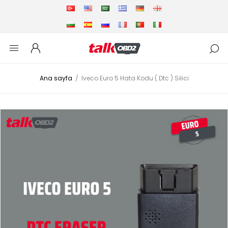
Ana sayfa
/
Iveco Euro 5 Hata Kodu ( Dtc ) Silici