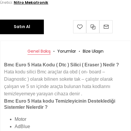
Üretici:
Nitro Mekatronik
Satın Al
Genel Bakış
Yorumlar
Bize Ulaşın
Bmc Euro 5 Hata Kodu ( Dtc ) Silici ( Eraser ) Nedir ?
Hata kodu silici Bmc araçlar da obd ( on- board –
Diagnostic ) olarak bilinen sokete tak – çalıştır olarak
çalışan ve 5 sn içinde araçta bulunan hata kodlarını
temizleyemeye yarayan cihaza denir .
Bmc Euro 5 Hata kodu Temizleyicinin Desteklediği
Sistemler Nelerdir ?
Motor
AdBlue